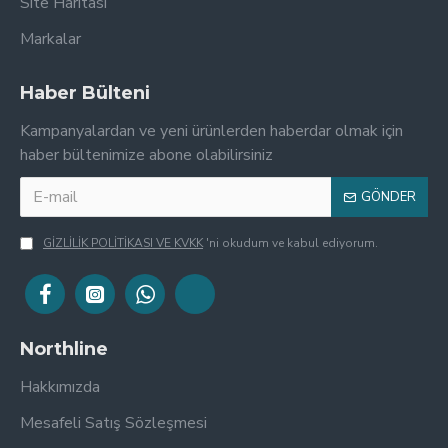
Site Haritası
Markalar
Haber Bülteni
Kampanyalardan ve yeni ürünlerden haberdar olmak için
haber bültenimize abone olabilirsiniz
GÖNDER
GİZLİLİK POLİTİKASI VE KVKK
'ni okudum ve kabul ediyorum.
Northline
Hakkımızda
Mesafeli Satış Sözleşmesi