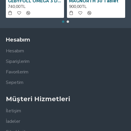
GEBYFOLL OMEGA 3 DHA
MAGNORTH 30 Tablet
740,00TL
900,00TL
Hesabım
Hesabım
Siparişlerim
Favorilerim
Sepetim
Müşteri Hizmetleri
İletişim
İadeler