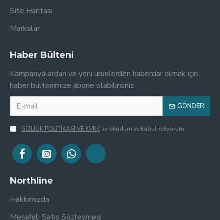
Site Haritası
Markalar
Haber Bülteni
Kampanyalardan ve yeni ürünlerden haberdar olmak için
haber bültenimize abone olabilirsiniz
GÖNDER
GİZLİLİK POLİTİKASI VE KVKK
'ni okudum ve kabul ediyorum.
Northline
Hakkımızda
Mesafeli Satış Sözleşmesi