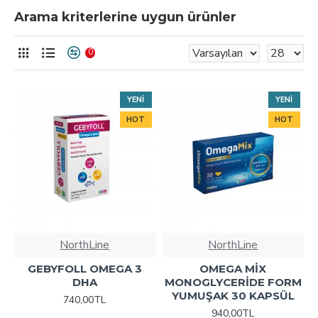
Arama kriterlerine uygun ürünler
0
YENI
YENI
HOT
HOT
NorthLine
NorthLine
GEBYFOLL OMEGA 3
OMEGA MİX
DHA
MONOGLYCERİDE FORM
YUMUŞAK 30 KAPSÜL
740,00TL
940,00TL