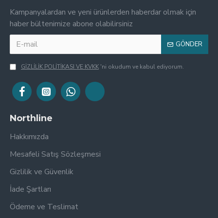
Kampanyalardan ve yeni ürünlerden haberdar olmak için
haber bültenimize abone olabilirsiniz
GÖNDER
GİZLİLİK POLİTİKASI VE KVKK
'ni okudum ve kabul ediyorum.
Northline
Hakkımızda
Mesafeli Satış Sözleşmesi
Gizlilik ve Güvenlik
İade Şartları
Ödeme ve Teslimat