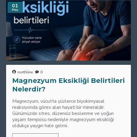
01
May
northline
0
Magnezyum Eksikliği Belirtileri
Nelerdir?
Magnezyum, vücutta yüzlerce biyokimyasal
reaksiyonda görev alan hayati bir mineraldir.
Günümüzde stres, düzensiz beslenme ve yoğun
yaşam temposu nedeniyle magnezyum eksikliği
oldukça yaygın hale gelmi..