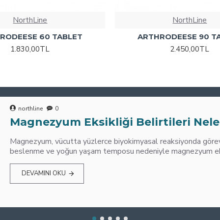
NorthLine
NorthLine
RODEESE 60 TABLET
ARTHRODEESE 90 T
1.830,00TL
2.450,00TL
northline
0
Magnezyum Eksikliği Belirtileri Nele
Magnezyum, vücutta yüzlerce biyokimyasal reaksiyonda görev 
beslenme ve yoğun yaşam temposu nedeniyle magnezyum eksik
DEVAMINI OKU