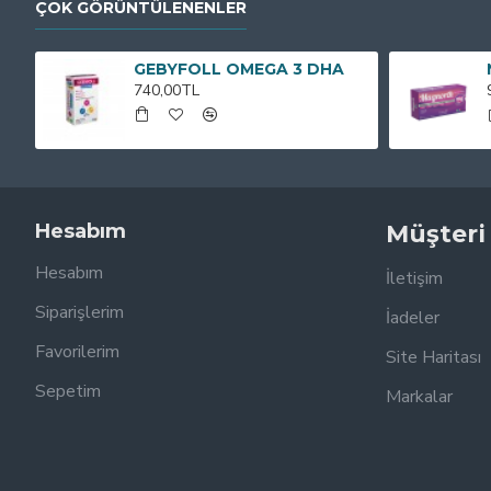
ÇOK GÖRÜNTÜLENENLER
GEBYFOLL OMEGA 3 DHA
740,00TL
Hesabım
Müşteri
Hesabım
İletişim
Siparişlerim
İadeler
Favorilerim
Site Haritası
Sepetim
Markalar