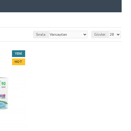
Sırala:
Göster:
YENI
HOT