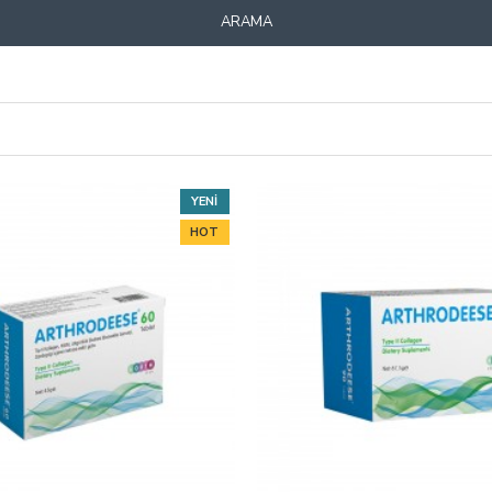
ARAMA
YENI
HOT