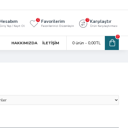
0
0
Hesabım
Favorilerim
Karşılaştır
Giriş Yap / Kayıt Ol
Favorilerinizi Düzenleyin
Ürün Karşılaştırması
0
0 ürün - 0,00TL
HAKKIMIZDA
İLETIŞIM