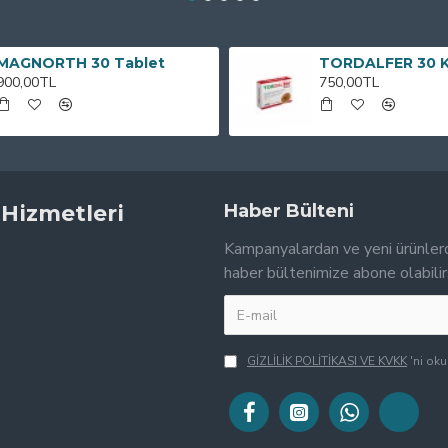
MAGNORTH 30 Tablet
TORDALFER 30 
900,00TL
750,00TL
 Hizmetleri
Haber Bülteni
Kampanyalardan ve yeni ürünler
haber bültenimize abone olabilir
GİZLİLİK POLİTİKASI VE KVKK
'ni ok