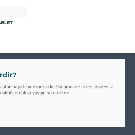
ABLET
0
M
rdir?
alan hayati bir mineraldir. Günümüzde stres, düzensiz
liği oldukça yaygın hale gelmi..