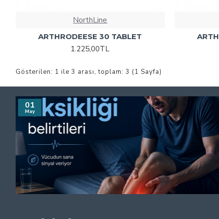
NorthLine
ARTHRODEESE 30 TABLET
ARTH
1.225,00TL
Gösterilen: 1 ile 3 arası, toplam: 3 (1 Sayfa)
01
May