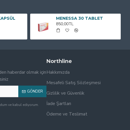
KAPSÜL
MENESSA 30 TABLET
850,00TL
Northline
den haberdar olmak için
Hakkımızda
siniz
Mesafeli Satış Sözleşmesi
GÖNDER
Gizlilik ve Güvenlik
İade Şartları
udum ve kabul ediyorum.
Ödeme ve Teslimat