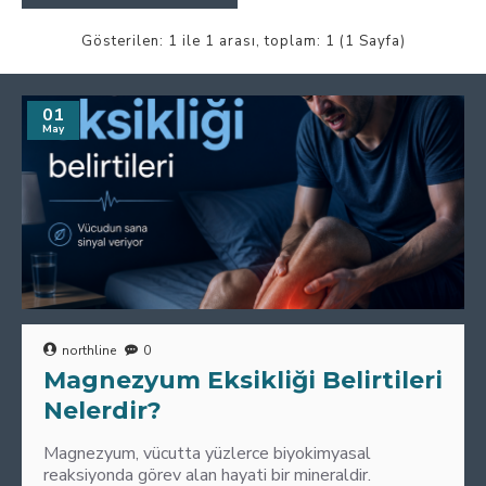
Gösterilen: 1 ile 1 arası, toplam: 1 (1 Sayfa)
01
May
northline
0
Magnezyum Eksikliği Belirtileri
Nelerdir?
Magnezyum, vücutta yüzlerce biyokimyasal
reaksiyonda görev alan hayati bir mineraldir.