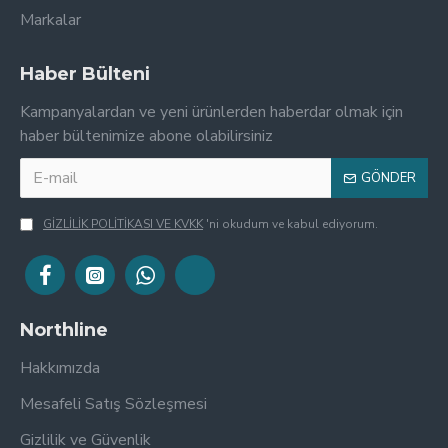
Markalar
Haber Bülteni
Kampanyalardan ve yeni ürünlerden haberdar olmak için
haber bültenimize abone olabilirsiniz
GÖNDER
GİZLİLİK POLİTİKASI VE KVKK
'ni okudum ve kabul ediyorum.
Northline
Hakkımızda
Mesafeli Satış Sözleşmesi
Gizlilik ve Güvenlik