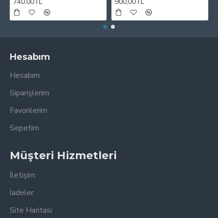
740,00TL
900,00TL
Hesabım
Hesabım
Siparişlerim
Favorilerim
Sepetim
Müşteri Hizmetleri
İletişim
İadeler
Site Haritası