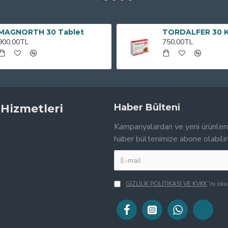
MAGNORTH 30 Tablet
TORDALFER 30 
900,00TL
750,00TL
 Hizmetleri
Haber Bülteni
Kampanyalardan ve yeni ürünler
haber bültenimize abone olabilir
GİZLİLİK POLİTİKASI VE KVKK
'ni ok