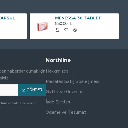
KAPSÜL
MENESSA 30 TABLET
850,00TL
Northline
den haberdar olmak için
Hakkımızda
siniz
Mesafeli Satış Sözleşmesi
GÖNDER
Gizlilik ve Güvenlik
İade Şartları
udum ve kabul ediyorum.
Ödeme ve Teslimat