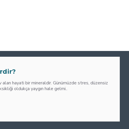
0
M
rdir?
alan hayati bir mineraldir. Günümüzde stres, düzensiz
liği oldukça yaygın hale gelmi..