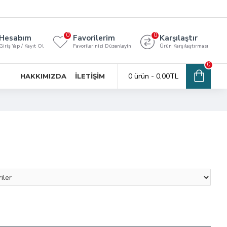
0
0
Hesabım
Favorilerim
Karşılaştır
Giriş Yap / Kayıt Ol
Favorilerinizi Düzenleyin
Ürün Karşılaştırması
0
0 ürün - 0,00TL
HAKKIMIZDA
İLETIŞIM