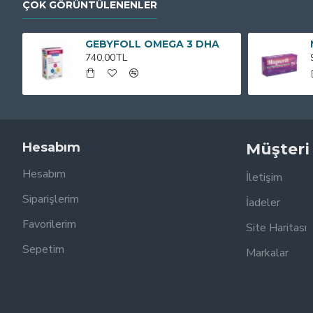
ÇOK GÖRÜNTÜLENENLER
GEBYFOLL OMEGA 3 DHA
740,00TL
Hesabım
Müşteri
Hesabım
İletişim
Siparişlerim
İadeler
Favorilerim
Site Haritası
Sepetim
Markalar