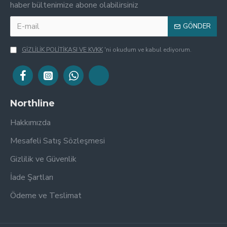
haber bültenimize abone olabilirsiniz
GÖNDER
GİZLİLİK POLİTİKASI VE KVKK
'ni okudum ve kabul ediyorum.
Northline
Hakkımızda
Mesafeli Satış Sözleşmesi
Gizlilik ve Güvenlik
İade Şartları
Ödeme ve Teslimat