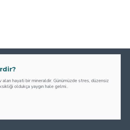
0
M
rdir?
alan hayati bir mineraldir. Günümüzde stres, düzensiz
liği oldukça yaygın hale gelmi..