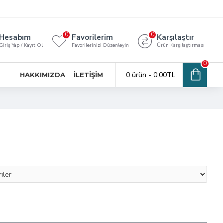
0
0
Hesabım
Favorilerim
Karşılaştır
Giriş Yap / Kayıt Ol
Favorilerinizi Düzenleyin
Ürün Karşılaştırması
0
0 ürün - 0,00TL
HAKKIMIZDA
İLETIŞIM