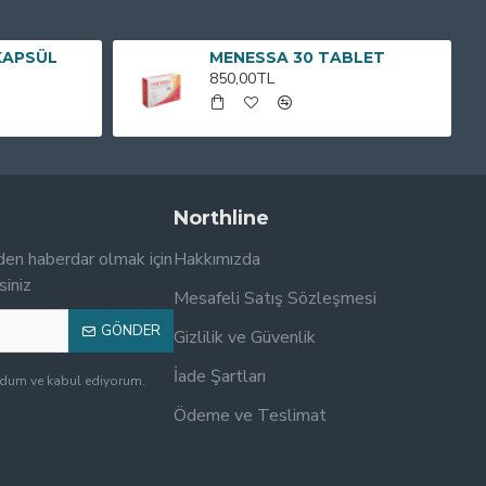
KAPSÜL
MENESSA 30 TABLET
850,00TL
Northline
den haberdar olmak için
Hakkımızda
siniz
Mesafeli Satış Sözleşmesi
GÖNDER
Gizlilik ve Güvenlik
İade Şartları
udum ve kabul ediyorum.
Ödeme ve Teslimat