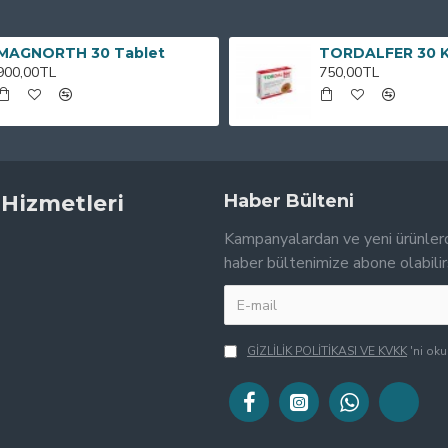
MAGNORTH 30 Tablet
TORDALFER 30 
900,00TL
750,00TL
 Hizmetleri
Haber Bülteni
Kampanyalardan ve yeni ürünler
haber bültenimize abone olabilir
GİZLİLİK POLİTİKASI VE KVKK
'ni ok