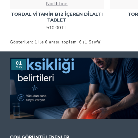
NorthLine
TORDAL VİTAMİN B12 İÇEREN DİLALTI
TOR
TABLET
510,00TL
Gösterilen: 1 ile 6 arası, toplam: 6 (1 Sayfa)
01
May
ÇOK GÖRÜNTÜLENENLER