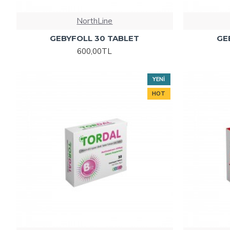
NorthLine
GEBYFOLL 30 TABLET
GE
600,00TL
YENI
HOT