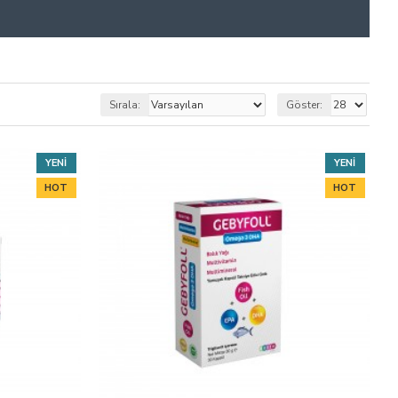
Sırala:
Göster:
YENI
YENI
HOT
HOT