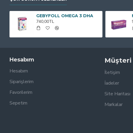
GEBYFOLL OMEGA 3 DHA
740,00TL
Hesabım
Müşteri
Hesabım
İletişim
Siparişlerim
İadeler
Favorilerim
Site Haritası
Sepetim
Markalar