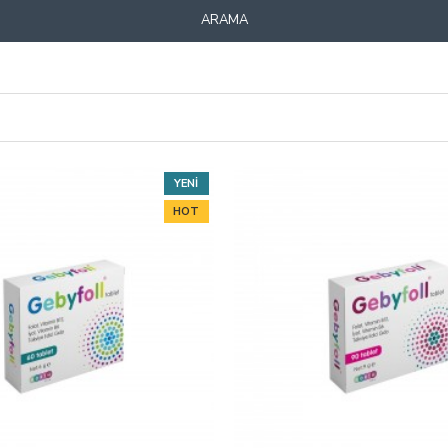
ARAMA
YENI
HOT