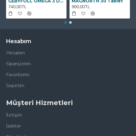
GEBYFOLL OMEGA 3 DHA
MAGNORTH 30 Tablet
740,00TL
900,00TL
Hesabım
Hesabım
Siparişlerim
Favorilerim
Sepetim
Müşteri Hizmetleri
İletişim
İadeler