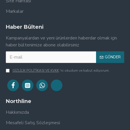
Site Haritası
Markalar
Haber Bülteni
Kampanyalardan ve yeni ürünlerden haberdar olmak için
haber bültenimize abone olabilirsiniz
GÖNDER
GİZLİLİK POLİTİKASI VE KVKK
'ni okudum ve kabul ediyorum.
Northline
Hakkımızda
Mesafeli Satış Sözleşmesi