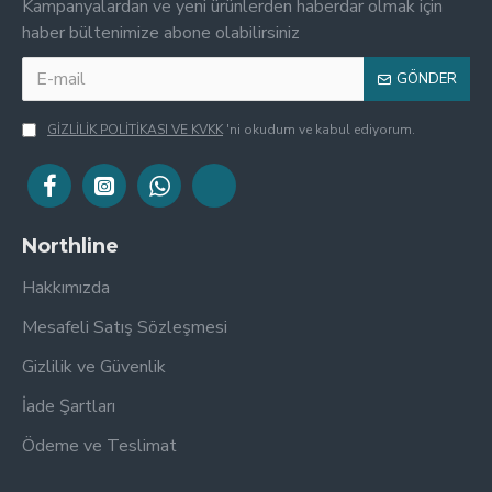
Kampanyalardan ve yeni ürünlerden haberdar olmak için
haber bültenimize abone olabilirsiniz
GÖNDER
GİZLİLİK POLİTİKASI VE KVKK
'ni okudum ve kabul ediyorum.
Northline
Hakkımızda
Mesafeli Satış Sözleşmesi
Gizlilik ve Güvenlik
İade Şartları
Ödeme ve Teslimat