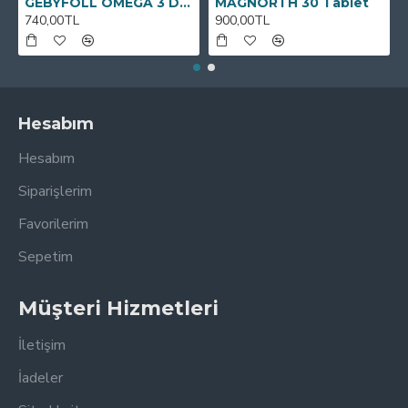
GEBYFOLL OMEGA 3 DHA
MAGNORTH 30 Tablet
740,00TL
900,00TL
Hesabım
Hesabım
Siparişlerim
Favorilerim
Sepetim
Müşteri Hizmetleri
İletişim
İadeler