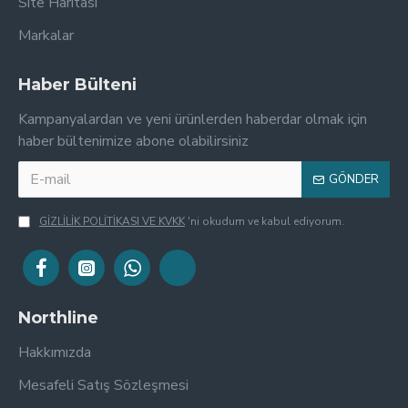
Site Haritası
Markalar
Haber Bülteni
Kampanyalardan ve yeni ürünlerden haberdar olmak için
haber bültenimize abone olabilirsiniz
GÖNDER
GİZLİLİK POLİTİKASI VE KVKK
'ni okudum ve kabul ediyorum.
Northline
Hakkımızda
Mesafeli Satış Sözleşmesi