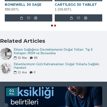
EESE 60 TABLET
BONEWELL 30 SAŞE
CARTİLEGG 30 TABLET
990,00TL
1.100,00TL
Related Articles
Eklem Sağlığınızı Desteklemenin Doğal Yolları: Tip II
Kollajen, MSM ve Boswellia
01
Mar
69
Eklemlerimizin Gizli Kahramanları: Doğal Yollarla Sağlıklı
Hareket
21
Ara
0
01
May