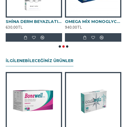
KIM VE ÇATLAK KREMİ 100ml
SHİNA DERM BEYAZLATICI KREM 100ML
OMEGA MİX MONOGLYCERİDE FORM YUMUŞAK 30 KAPSÜL
T
630,00TL
940,00TL
7
İLGILENEBILECEĞINIZ ÜRÜNLER