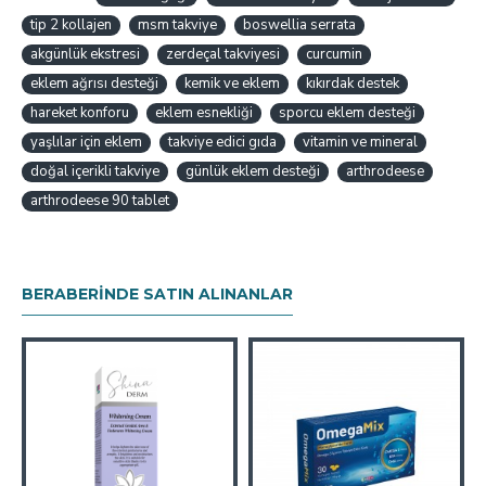
tip 2 kollajen
msm takviye
boswellia serrata
akgünlük ekstresi
zerdeçal takviyesi
curcumin
eklem ağrısı desteği
kemik ve eklem
kıkırdak destek
hareket konforu
eklem esnekliği
sporcu eklem desteği
yaşlılar için eklem
takviye edici gıda
vitamin ve mineral
doğal içerikli takviye
günlük eklem desteği
arthrodeese
arthrodeese 90 tablet
BERABERINDE SATIN ALINANLAR