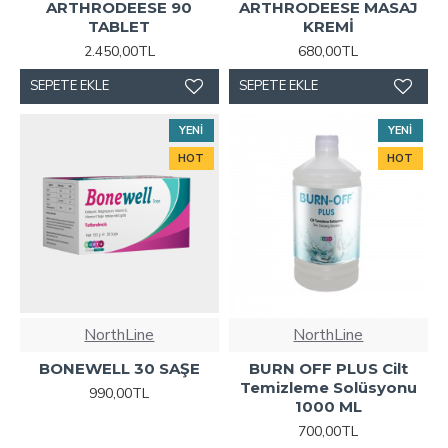
ARTHRODEESE 90
ARTHRODEESE MASAJ
TABLET
KREMİ
2.450,00TL
680,00TL
SEPETE EKLE
SEPETE EKLE
YENI
YENI
HOT
HOT
NorthLine
NorthLine
BONEWELL 30 SAŞE
BURN OFF PLUS Cilt
Temizleme Solüsyonu
990,00TL
1000 ML
700,00TL