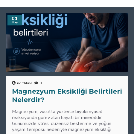
01
May
northline
0
Magnezyum Eksikliği Belirtileri
Nelerdir?
Magnezyum, vücutta yüzlerce biyokimyasal
reaksiyonda görev alan hayati bir mineraldir.
Günümüzde stres, düzensiz beslenme ve yoğun
yaşam temposu nedeniyle magnezyum eksikliği