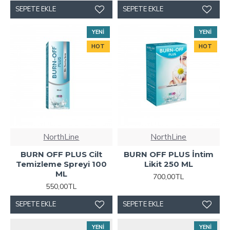
SEPETE EKLE
SEPETE EKLE
YENI
YENI
HOT
HOT
NorthLine
NorthLine
BURN OFF PLUS Cilt
BURN OFF PLUS İntim
Temizleme Spreyi 100
Likit 250 ML
ML
700,00TL
550,00TL
SEPETE EKLE
SEPETE EKLE
YENI
YENI