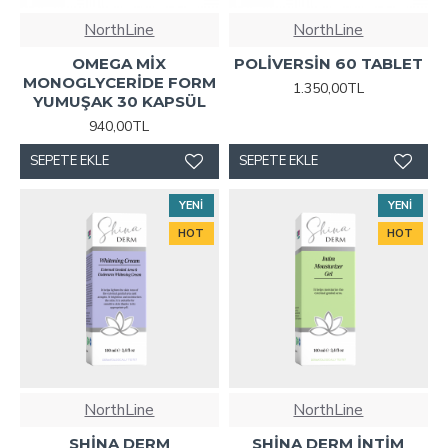
NorthLine
NorthLine
OMEGA MİX
POLİVERSİN 60 TABLET
MONOGLYCERİDE FORM
1.350,00TL
YUMUŞAK 30 KAPSÜL
940,00TL
SEPETE EKLE
SEPETE EKLE
YENI
YENI
HOT
HOT
NorthLine
NorthLine
SHİNA DERM
SHİNA DERM İNTİM