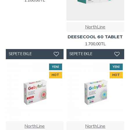
1.100,00TL
NorthLine
DEESECOOL 60 TABLET
1.700,00TL
SEPETE EKLE
SEPETE EKLE
YENI
YENI
HOT
HOT
NorthLine
NorthLine