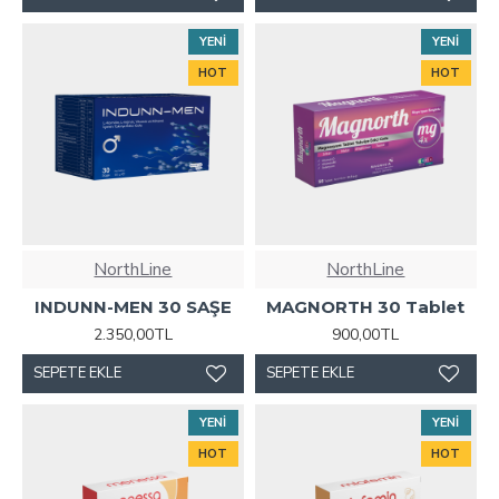
YENI
YENI
HOT
HOT
NorthLine
NorthLine
INDUNN-MEN 30 SAŞE
MAGNORTH 30 Tablet
2.350,00TL
900,00TL
SEPETE EKLE
SEPETE EKLE
YENI
YENI
HOT
HOT