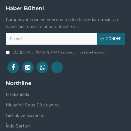
Haber Bülteni
Kampanyalardan ve yeni ürünlerden haberdar olmak için
haber bültenimize abone olabilirsiniz
GÖNDER
GİZLİLİK POLİTİKASI VE KVKK
'ni okudum ve kabul ediyorum.
Northline
Hakkımızda
Mesafeli Satış Sözleşmesi
Gizlilik ve Güvenlik
İade Şartları