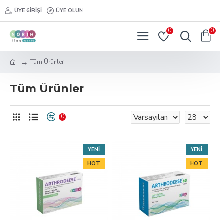
ÜYE GIRIŞI
ÜYE OLUN
0
0
Tüm Ürünler
Tüm Ürünler
0
YENI
YENI
HOT
HOT