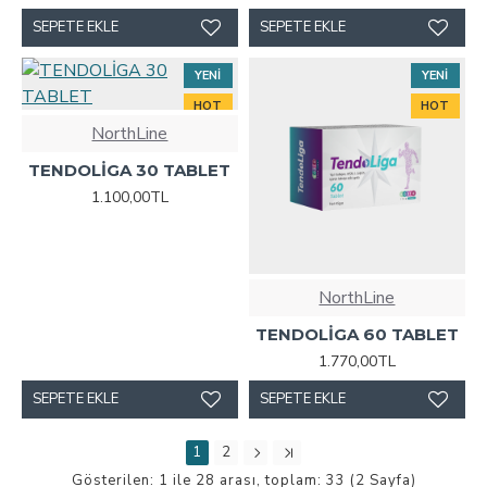
SEPETE EKLE
SEPETE EKLE
YENI
YENI
HOT
HOT
NorthLine
TENDOLİGA 30 TABLET
1.100,00TL
NorthLine
TENDOLİGA 60 TABLET
1.770,00TL
SEPETE EKLE
SEPETE EKLE
1
2
Gösterilen: 1 ile 28 arası, toplam: 33 (2 Sayfa)