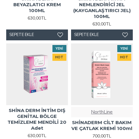
BEYAZLATICI KREM
NEMLENDİRİCİ JEL
100ML
(KAYGANLAŞTIRICI JEL)
100ML
630,00TL
630,00TL
SEPETE EKLE
SEPETE EKLE
YENI
YENI
HOT
HOT
SHİNA DERM İNTİM DIŞ
NorthLine
GENİTAL BÖLGE
TEMİZLEME MENDİLİ 20
SHİNADERM CİLT BAKIM
Adet
VE ÇATLAK KREMİ 100ml
630,00TL
700,00TL