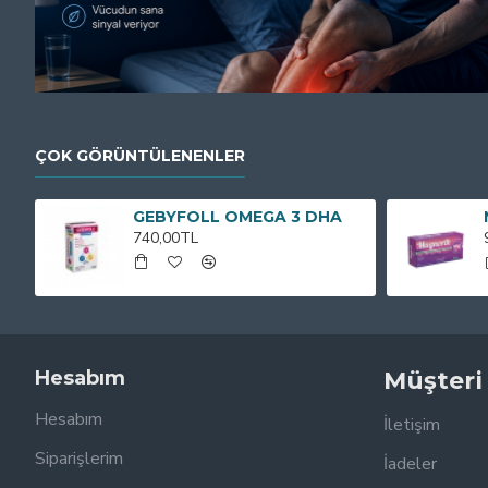
ÇOK GÖRÜNTÜLENENLER
GEBYFOLL OMEGA 3 DHA
740,00TL
Hesabım
Müşteri
Hesabım
İletişim
Siparişlerim
İadeler