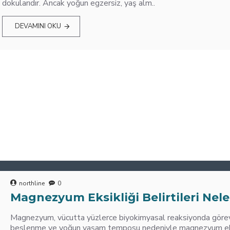
dokularıdır. Ancak yoğun egzersiz, yaş alm..
DEVAMINI OKU
northline
0
Magnezyum Eksikliği Belirtileri Nele
Magnezyum, vücutta yüzlerce biyokimyasal reaksiyonda görev 
beslenme ve yoğun yaşam temposu nedeniyle magnezyum eksik