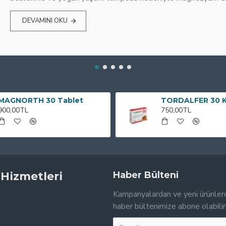
DEVAMINI OKU
MAGNORTH 30 Tablet
TORDALFER 30 
900,00TL
750,00TL
 Hizmetleri
Haber Bülteni
Kampanyalardan ve yeni ürünler
haber bültenimize abone olabilir