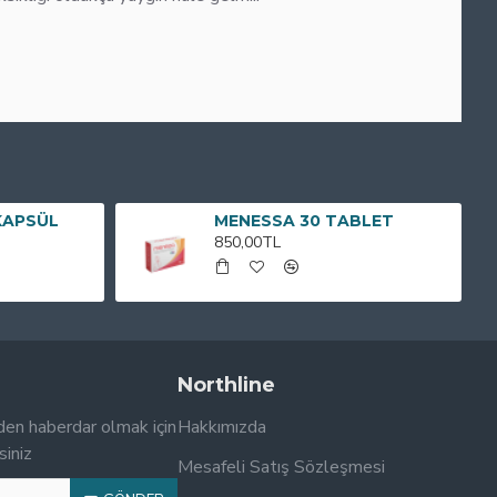
KAPSÜL
MENESSA 30 TABLET
850,00TL
Northline
den haberdar olmak için
Hakkımızda
siniz
Mesafeli Satış Sözleşmesi