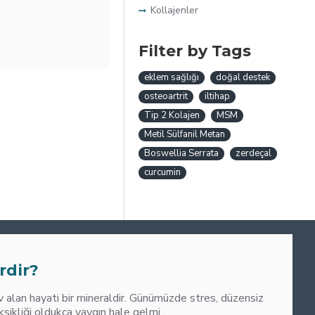
Kollajenler
Filter by Tags
eklem sağlığı
doğal destek
osteoartrit
iltihap
Tip 2 Kolajen
MSM
Metil Sülfanil Metan
Boswellia Serrata
zerdeçal
curcumin
0
M
rdir?
alan hayati bir mineraldir. Günümüzde stres, düzensiz
liği oldukça yaygın hale gelmi..