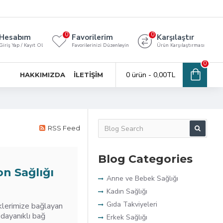
0
0
Hesabım
Favorilerim
Karşılaştır
Giriş Yap / Kayıt Ol
Favorilerinizi Düzenleyin
Ürün Karşılaştırması
0
0 ürün - 0,00TL
HAKKIMIZDA
İLETIŞIM
RSS Feed
Blog Categories
n Sağlığı
Anne ve Bebek Sağlığı
Kadın Sağlığı
Gıda Takviyeleri
klerimize bağlayan
dayanıklı bağ
Erkek Sağlığı