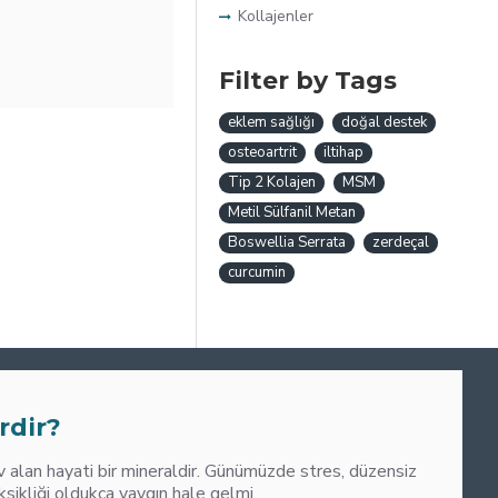
Kollajenler
Filter by Tags
eklem sağlığı
doğal destek
osteoartrit
iltihap
Tip 2 Kolajen
MSM
Metil Sülfanil Metan
Boswellia Serrata
zerdeçal
curcumin
0
M
rdir?
alan hayati bir mineraldir. Günümüzde stres, düzensiz
liği oldukça yaygın hale gelmi..