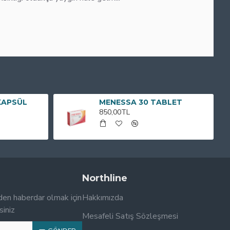
KAPSÜL
MENESSA 30 TABLET
850,00TL
Northline
den haberdar olmak için
Hakkımızda
siniz
Mesafeli Satış Sözleşmesi