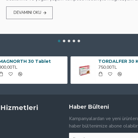
DEVAMINI OKU
MAGNORTH 30 Tablet
TORDALFER 30 
900,00TL
750,00TL
 Hizmetleri
Haber Bülteni
Kampanyalardan ve yeni ürünler
haber bültenimize abone olabilir