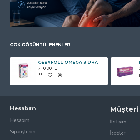
ÇOK GÖRÜNTÜLENENLER
GEBYFOLL OMEGA 3 DHA
740,00TL
Hesabım
Müşteri
Hesabım
İletişim
Siparişlerim
İadeler