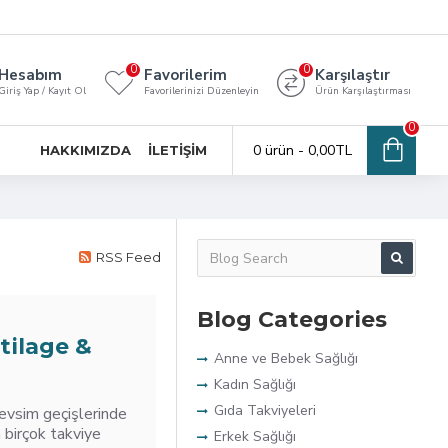
0
0
Hesabım
Favorilerim
Karşılaştır
Giriş Yap / Kayıt Ol
Favorilerinizi Düzenleyin
Ürün Karşılaştırması
0
0 ürün - 0,00TL
HAKKIMIZDA
İLETIŞIM
RSS Feed
Blog Categories
tilage &
Anne ve Bebek Sağlığı
Kadın Sağlığı
Gıda Takviyeleri
evsim geçişlerinde
 birçok takviye
Erkek Sağlığı