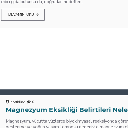
edici gıda bulunsa da, doğrudan hedeflen..
DEVAMINI OKU
northline
0
Magnezyum Eksikliği Belirtileri Nele
Magnezyum, vücutta yüzlerce biyokimyasal reaksiyonda görev 
beslenme ve yoğun yaşam temposu nedeniyle magnezyum eksik