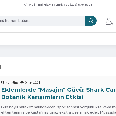
MÜŞTERI HIZMETLERI: +90 (216) 576 39 78
ı
northline
0
1111
Eklemlerde "Masajın" Gücü: Shark Car
Botanik Karışımların Etkisi
Gün boyu hareket halindeyken, spor sonrası yorgunlukta veya m
eklemlerimiz ve kaslarımız biraz ekstra özeni hak eder. Piyasada