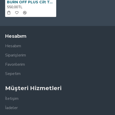
BURN OFF PLUS Cilt Temizleme Spreyi 100 ML
550,00TL
Hesabım
Hesabım
Siparişlerim
Favorilerim
Sepetim
Müşteri Hizmetleri
İletişim
İadeler