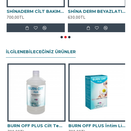
SHİNADERM CİLT BAKIM VE ÇATLAK KREMİ 100ml
SHİNA DERM BEYAZLATICI KREM 100ML
700,00TL
630,00TL
9
İLGILENEBILECEĞINIZ ÜRÜNLER
BURN OFF PLUS Cilt Temizleme Solüsyonu 1000 ML
BURN OFF PLUS İntim Likit 250 ML