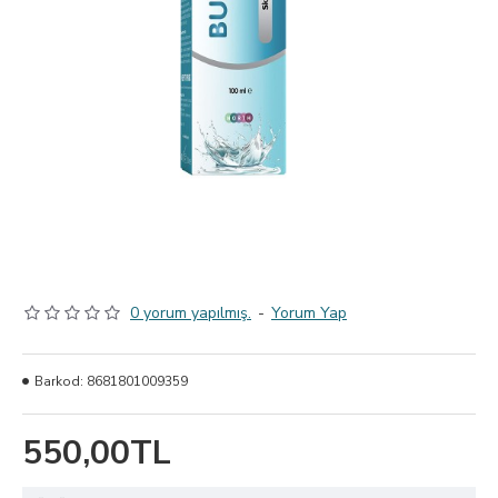
0 yorum yapılmış.
-
Yorum Yap
Barkod:
8681801009359
550,00TL