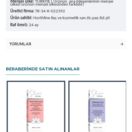
Menşei ülke:
TÜRKİYE ( Ürünün ana bileşenlerinin menşei
ülkesi ürünün menşei ülkesinden farklıdır)
Üretici firma:
TR-34-K-022392
Ürün sahibi:
Northline ilaç ve kozmetik san.tic.paz.ltd.şti
Raf ömrü:
24 ay
YORUMLAR
BERABERINDE SATIN ALINANLAR