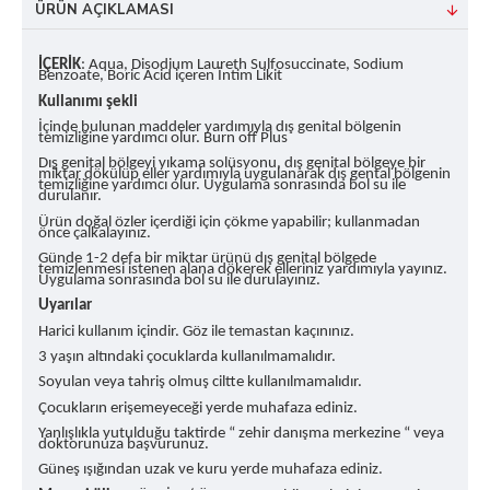
ÜRÜN AÇIKLAMASI
İÇERİK
: Aqua, Disodium Laureth Sulfosuccinate, Sodium
Benzoate, Boric Acid içeren İntim Likit
Kullanımı şekli
İçinde bulunan maddeler yardımıyla dış genital bölgenin
temizliğine yardımcı olur. Burn off Plus
Dış genital bölgeyi yıkama solüsyonu, dış genital bölgeye bir
miktar dökülüp eller yardımıyla uygulanarak dış gental bölgenin
temizliğine yardımcı olur. Uygulama sonrasında bol su ile
durulanır.
Ürün doğal özler içerdiği için çökme yapabilir; kullanmadan
önce çalkalayınız.
Günde 1-2 defa bir miktar ürünü dış genital bölgede
temizlenmesi istenen alana dökerek elleriniz yardımıyla yayınız.
Uygulama sonrasında bol su ile durulayınız.
Uyarılar
Harici kullanım içindir. Göz ile temastan kaçınınız.
3 yaşın altındaki çocuklarda kullanılmamalıdır.
Soyulan veya tahriş olmuş ciltte kullanılmamalıdır.
Çocukların erişemeyeceği yerde muhafaza ediniz.
Yanlışlıkla yutulduğu taktirde “ zehir danışma merkezine “ veya
doktorunuza başvurunuz.
Güneş ışığından uzak ve kuru yerde muhafaza ediniz.