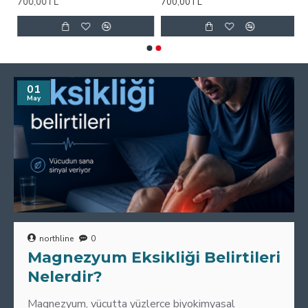
700,00TL
700,00TL
01
May
northline
0
Magnezyum Eksikliği Belirtileri
Nelerdir?
Magnezyum, vücutta yüzlerce biyokimyasal